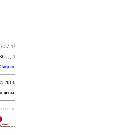
7-57-47
ВО, д. 1
farp.ru
© 2013.
щищены.
а сайта: