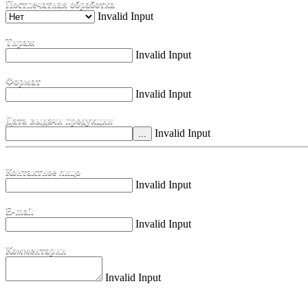
Постпечатная обработка
Invalid Input
Тираж
Invalid Input
Формат
Invalid Input
Дата выдачи продукции
Invalid Input
Контактное лицо
Invalid Input
E-mail
Invalid Input
Комментарии
Invalid Input