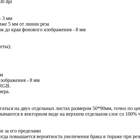
00 dpi
- 3 мм
иже 5 мм от линии реза
мок до края фонового изображения - 8 мм
еты);
за
изображения - 8 мм
 RGB.
мера.
ться на двух отдельных листах размером 50*90мм, точно по це
значаются в векторном виде на верхнем отдельном слое со 100% 
и за его пределами
тогда повышается вероятность увеличения брака в тираже при ре