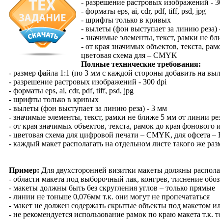
- разрешение растровых изображений - 3
- форматы eps, ai, cdr, pdf, tiff, psd, jpg
- шрифты только в кривых
- вылеты (фон выступает за линию реза) 
- значимые элементы, текст, рамки не бл
- от края значимых объектов, текста, ра
цветовая схема для – CMYK
Полные технические требования:
- размер файла 1:1 (по 3 мм с каждой стороны добавить на выл
- разрешение растровых изображений - 300 dpi
- форматы eps, ai, cdr, pdf, tiff, psd, jpg
- шрифты только в кривых
- вылеты (фон выступает за линию реза) - 3 мм
- значимые элементы, текст, рамки не ближе 5 мм от линии ре
- от края значимых объектов, текста, рамок до края фонового 
- цветовая схема для цифровой печати – CMYK, для офсета –
- каждый макет располагать на отдельном листе такого же раз
Пример:
Для двухсторонней визитки макеты должны располага
- области макета под выборочный лак, конгрев, тиснение обо
- макеты должны быть без скругления углов – только прямые
- линии не тоньше 0,076мм т.к. они могут не пропечататься
- макет не должен содержать скрытые объекты под макетом ил
- не рекомендуется использование рамок по краю макета т.к. 